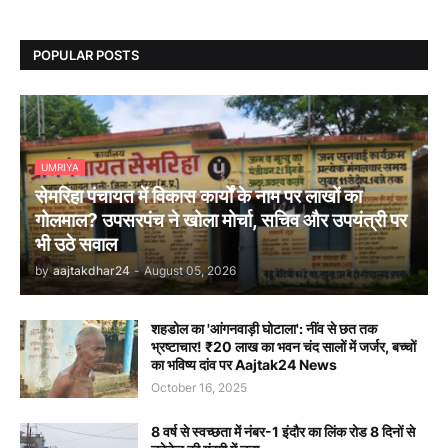
POPULAR POSTS
UMRIYA
सेमरिहा पंचायत में विकास कार्यों के नाम पर लाखों का
गोलमाल? उपसरपंच ने खोला मोर्चा, सचिव और उपयंत्री पर
भी उठे सवाल
by
aajtakdhar24
-
August 05, 2026
शहडोल का 'आंगनवाड़ी घोटाला': नींव से छत तक
भ्रष्टाचार! ₹20 लाख का भवन चंद सालों में जर्जर, बच्चों
का भविष्य दांव पर Aajtak24 News
October 16, 2025
8 वर्ष से स्वच्छता में नंबर-1 इंदौर का लिंक रोड 8 दिनों से