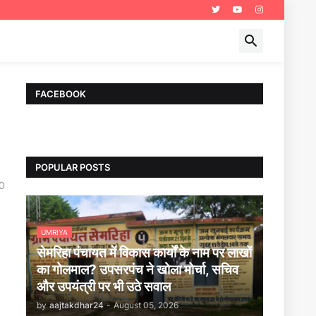
FACEBOOK
POPULAR POSTS
0
UMRIYA
सेमरिहा पंचायत में विकास कार्यों के नाम पर लाखों
का गोलमाल? उपसरपंच ने खोला मोर्चा, सचिव
और उपयंत्री पर भी उठे सवाल
by
aajtakdhar24
-
August 05, 2026