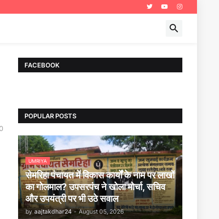
FACEBOOK
POPULAR POSTS
0
UMRIYA
सेमरिहा पंचायत में विकास कार्यों के नाम पर लाखों
का गोलमाल? उपसरपंच ने खोला मोर्चा, सचिव
और उपयंत्री पर भी उठे सवाल
by
aajtakdhar24
-
August 05, 2026