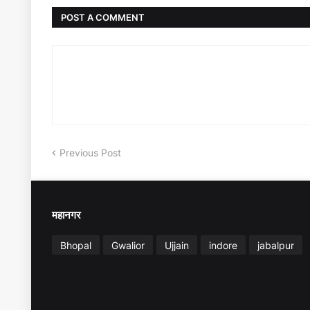
POST A COMMENT
Previous Post
महानगर
Bhopal
Gwalior
Ujjain
indore
jabalpur