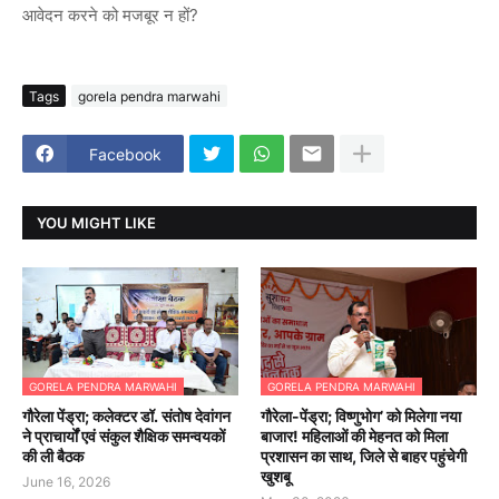
आवेदन करने को मजबूर न हों?
Tags
gorela pendra marwahi
Facebook
YOU MIGHT LIKE
GORELA PENDRA MARWAHI
GORELA PENDRA MARWAHI
गौरेला पेंड्रा; कलेक्टर डॉ. संतोष देवांगन
गौरेला-पेंड्रा; विष्णुभोग’ को मिलेगा नया
ने प्राचार्यों एवं संकुल शैक्षिक समन्वयकों
बाजार! महिलाओं की मेहनत को मिला
की ली बैठक
प्रशासन का साथ, जिले से बाहर पहुंचेगी
खुशबू
June 16, 2026