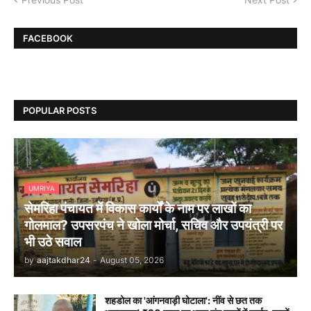
FACEBOOK
POPULAR POSTS
UMRIYA
सेमरिहा पंचायत में विकास कार्यों के नाम पर लाखों का
गोलमाल? उपसरपंच ने खोला मोर्चा, सचिव और उपयंत्री पर
भी उठे सवाल
by
aajtakdhar24
-
August 05, 2026
शहडोल का 'आंगनवाड़ी घोटाला': नींव से छत तक