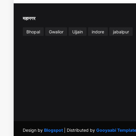
महानगर
Bhopal
Gwalior
Ujjain
indore
jabalpur
Design by
Blogspot
| Distributed by
Gooyaabi Templat