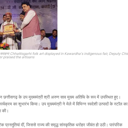
 कारीगरों की सराहना Chhattisgarhi folk art displayed in Kawardha's indigenous fair, Deputy Chi
er praised the artisans
िन छत्तीसगढ़ के उप मुख्यमंत्री श्री अरुण साव मुख्य अतिथि के रूप में उपस्थित हुए।
्यक्रम का शुभारंभ किया। उप मुख्यमंत्री ने मेले में विभिन्न स्वदेशी उत्पादों के स्टॉल का
ना की।
िक प्रस्तुतियां दीं, जिससे राज्य की समृद्ध सांस्कृतिक धरोहर जीवंत हो उठी। पारंपरिक