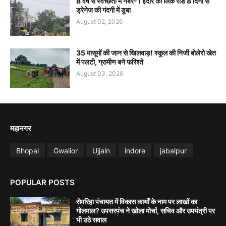
8 वर्ष से स्वच्छता में नंबर-1 इंदौर का लिंक रोड 8 दिनों से
ड्रेनेज की गंदगी में डूबा
August 02, 2026
35 मासूमों की जान से खिलवाड़! स्कूल की निजी बोलेरो खेत
में पलटी, ग्रामीण बने फरिश्ते
August 03, 2026
महानगर
Bhopal
Gwalior
Ujjain
indore
jabalpur
POPULAR POSTS
सेमरिहा पंचायत में विकास कार्यों के नाम पर लाखों का
गोलमाल? उपसरपंच ने खोला मोर्चा, सचिव और उपयंत्री पर
भी उठे सवाल