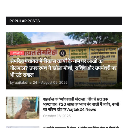
POPULAR POSTS
UMRIYA
सेमरिहा पंचायत में विकास कार्यों के नाम पर लाखों का
गोलमाल? उपसरपंच ने खोला मोर्चा, सचिव और उपयंत्री पर
भी उठे सवाल
by
aajtakdhar24
-
August 05, 2026
शहडोल का 'आंगनवाड़ी घोटाला': नींव से छत तक
भ्रष्टाचार! ₹20 लाख का भवन चंद सालों में जर्जर, बच्चों
का भविष्य दांव पर Aajtak24 News
October 16, 2025