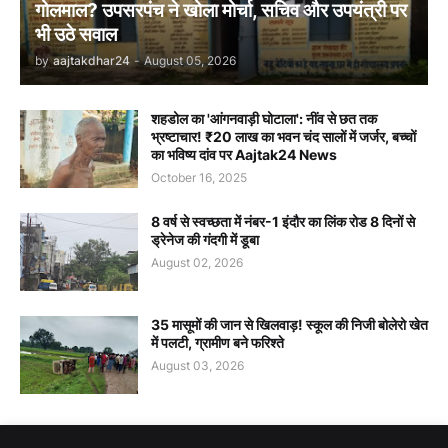
गोलमाल? उपसरपंच ने खोला मोर्चा, सचिव और उपयंत्री पर
भी उठे सवाल
by
aajtakdhar24
-
August 05, 2026
शहडोल का 'आंगनवाड़ी घोटाला': नींव से छत तक
भ्रष्टाचार! ₹20 लाख का भवन चंद सालों में जर्जर, बच्चों
का भविष्य दांव पर Aajtak24 News
October 16, 2025
8 वर्ष से स्वच्छता में नंबर-1 इंदौर का लिंक रोड 8 दिनों से
ड्रेनेज की गंदगी में डूबा
August 02, 2026
35 मासूमों की जान से खिलवाड़! स्कूल की निजी बोलेरो खेत
में पलटी, ग्रामीण बने फरिश्ते
August 03, 2026