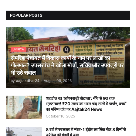
POPULAR POSTS
UMRIYA
सेमरिहा पंचायत में विकास कार्यों के नाम पर लाखों का
गोलमाल? उपसरपंच ने खोला मोर्चा, सचिव और उपयंत्री पर
भी उठे सवाल
by
aajtakdhar24
-
August 05, 2026
शहडोल का 'आंगनवाड़ी घोटाला': नींव से छत तक
भ्रष्टाचार! ₹20 लाख का भवन चंद सालों में जर्जर, बच्चों
का भविष्य दांव पर Aajtak24 News
October 16, 2025
8 वर्ष से स्वच्छता में नंबर-1 इंदौर का लिंक रोड 8 दिनों से
ड्रेनेज की गंदगी में डूबा