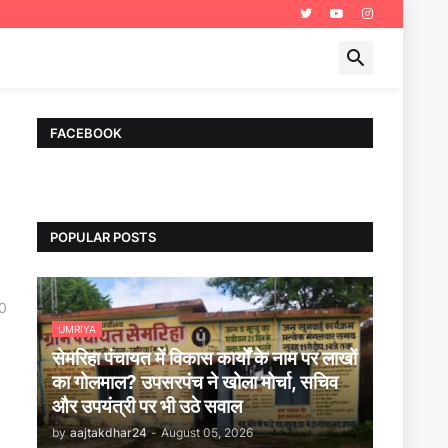
FACEBOOK
POPULAR POSTS
0
UMRIYA
सेमरिहा पंचायत में विकास कार्यों के नाम पर लाखों
का गोलमाल? उपसरपंच ने खोला मोर्चा, सचिव
और उपयंत्री पर भी उठे सवाल
by
aajtakdhar24
-
August 05, 2026