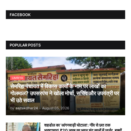
FACEBOOK
POPULAR POSTS
UMRIYA
सेमरिहा पंचायत में विकास कार्यों के नाम पर लाखों का
गोलमाल? उपसरपंच ने खोला मोर्चा, सचिव और उपयंत्री पर
भी उठे सवाल
by
aajtakdhar24
-
August 05, 2026
शहडोल का 'आंगनवाड़ी घोटाला': नींव से छत तक
भ्रष्टाचार! ₹20 लाख का भवन चंद सालों में जर्जर, बच्चों