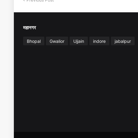
महानगर
Bhopal
Gwalior
Ujjain
indore
jabalpur