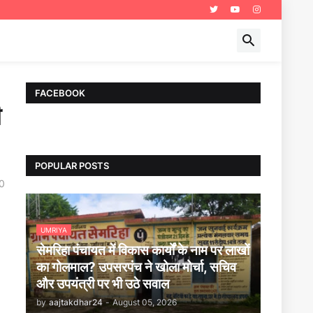
FACEBOOK
ी
POPULAR POSTS
0
UMRIYA
सेमरिहा पंचायत में विकास कार्यों के नाम पर लाखों
का गोलमाल? उपसरपंच ने खोला मोर्चा, सचिव
और उपयंत्री पर भी उठे सवाल
by
aajtakdhar24
-
August 05, 2026