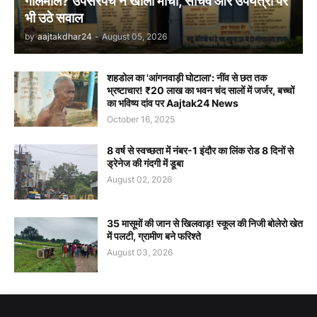
गोलमाल? उपसरपंच ने खोला मोर्चा, सचिव और उपयंत्री पर
भी उठे सवाल
by
aajtakdhar24
-
August 05, 2026
शहडोल का 'आंगनवाड़ी घोटाला': नींव से छत तक
भ्रष्टाचार! ₹20 लाख का भवन चंद सालों में जर्जर, बच्चों
का भविष्य दांव पर Aajtak24 News
October 16, 2025
8 वर्ष से स्वच्छता में नंबर-1 इंदौर का लिंक रोड 8 दिनों से
ड्रेनेज की गंदगी में डूबा
August 02, 2026
35 मासूमों की जान से खिलवाड़! स्कूल की निजी बोलेरो खेत
में पलटी, ग्रामीण बने फरिश्ते
August 03, 2026