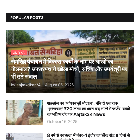
POPULAR POSTS
UMRIYA
सेमरिहा पंचायत में विकास कार्यों के नाम पर लाखों का
गोलमाल? उपसरपंच ने खोला मोर्चा, सचिव और उपयंत्री पर
भी उठे सवाल
by
aajtakdhar24
-
August 05, 2026
शहडोल का 'आंगनवाड़ी घोटाला': नींव से छत तक
भ्रष्टाचार! ₹20 लाख का भवन चंद सालों में जर्जर, बच्चों
का भविष्य दांव पर Aajtak24 News
October 16, 2025
8 वर्ष से स्वच्छता में नंबर-1 इंदौर का लिंक रोड 8 दिनों से