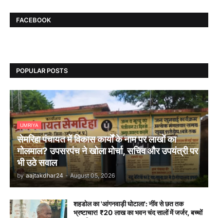
FACEBOOK
POPULAR POSTS
UMRIYA
सेमरिहा पंचायत में विकास कार्यों के नाम पर लाखों का
गोलमाल? उपसरपंच ने खोला मोर्चा, सचिव और उपयंत्री पर
भी उठे सवाल
by
aajtakdhar24
-
August 05, 2026
शहडोल का 'आंगनवाड़ी घोटाला': नींव से छत तक
भ्रष्टाचार! ₹20 लाख का भवन चंद सालों में जर्जर, बच्चों