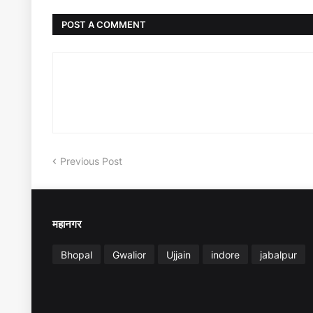
POST A COMMENT
Previous Post
महानगर
Bhopal
Gwalior
Ujjain
indore
jabalpur