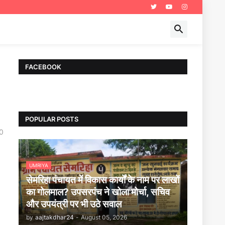
FACEBOOK
POPULAR POSTS
0
UMRIYA
सेमरिहा पंचायत में विकास कार्यों के नाम पर लाखों
का गोलमाल? उपसरपंच ने खोला मोर्चा, सचिव
और उपयंत्री पर भी उठे सवाल
by
aajtakdhar24
-
August 05, 2026