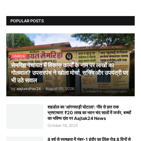
POPULAR POSTS
UMRIYA
सेमरिहा पंचायत में विकास कार्यों के नाम पर लाखों का
गोलमाल? उपसरपंच ने खोला मोर्चा, सचिव और उपयंत्री पर
भी उठे सवाल
by
aajtakdhar24
-
August 05, 2026
शहडोल का 'आंगनवाड़ी घोटाला': नींव से छत तक
भ्रष्टाचार! ₹20 लाख का भवन चंद सालों में जर्जर, बच्चों
का भविष्य दांव पर Aajtak24 News
October 16, 2025
8 वर्ष से स्वच्छता में नंबर-1 इंदौर का लिंक रोड 8 दिनों से