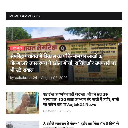
POPULAR POSTS
UMRIYA
सेमरिहा पंचायत में विकास कार्यों के नाम पर लाखों का
गोलमाल? उपसरपंच ने खोला मोर्चा, सचिव और उपयंत्री पर
भी उठे सवाल
by
aajtakdhar24
-
August 05, 2026
शहडोल का 'आंगनवाड़ी घोटाला': नींव से छत तक
भ्रष्टाचार! ₹20 लाख का भवन चंद सालों में जर्जर, बच्चों
का भविष्य दांव पर Aajtak24 News
October 16, 2025
8 वर्ष से स्वच्छता में नंबर-1 इंदौर का लिंक रोड 8 दिनों से