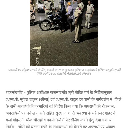
अपराधों पर अंकुश लगाने के लिए वाहनों के साथ सुनसान एरिया व अड्डेबाजी एरिया पर पुलिस की
गस्त police ki gasht Aajtak24 News
राजनांदगाँव - पुलिस अधीक्षक राजनांदगाँव श्री मोहित गर्ग के निर्देशानुसार
ए.एस.पी. मुकेश ठाकुर (ऑप्स) एवं ए.एस.पी. राहुल देव शर्मा के मार्गदर्शन में जिले
के सभी थाना/चौकी प्रभारियों को निर्देश किया गया कि अपराधों की रोकथाम,
अपराधियों पर नकेल कसने सहित सुरक्षा व शांति व्यवस्था के मद्देनजर शहर के
गली मोहल्लों, चौक चौराहों व कालोनियों में पेट्रोलिंग करने हेतु दिया गया था
निर्देश। चोरी की घटना बढ़ने के संभावनओं को देखते हुए अपराधों पर अंकुश