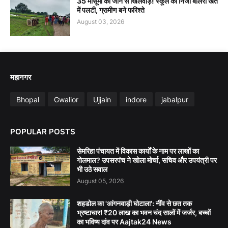
35 मासूमों की जान से खिलवाड़! स्कूल की निजी बोलेरो खेत
में पलटी, ग्रामीण बने फरिश्ते
August 03, 2026
महानगर
Bhopal
Gwalior
Ujjain
indore
jabalpur
POPULAR POSTS
सेमरिहा पंचायत में विकास कार्यों के नाम पर लाखों का
गोलमाल? उपसरपंच ने खोला मोर्चा, सचिव और उपयंत्री पर
भी उठे सवाल
August 05, 2026
शहडोल का 'आंगनवाड़ी घोटाला': नींव से छत तक
भ्रष्टाचार! ₹20 लाख का भवन चंद सालों में जर्जर, बच्चों
का भविष्य दांव पर Aajtak24 News