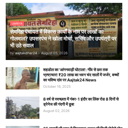
UMRIYA
सेमरिहा पंचायत में विकास कार्यों के नाम पर लाखों का
गोलमाल? उपसरपंच ने खोला मोर्चा, सचिव और उपयंत्री पर
भी उठे सवाल
by
aajtakdhar24
-
August 05, 2026
शहडोल का 'आंगनवाड़ी घोटाला': नींव से छत तक
भ्रष्टाचार! ₹20 लाख का भवन चंद सालों में जर्जर, बच्चों
का भविष्य दांव पर Aajtak24 News
October 16, 2025
8 वर्ष से स्वच्छता में नंबर-1 इंदौर का लिंक रोड 8 दिनों से
ड्रेनेज की गंदगी में डूबा
August 02, 2026