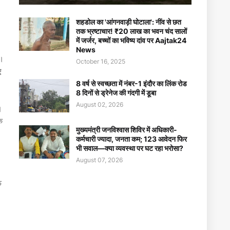
शहडोल का 'आंगनवाड़ी घोटाला': नींव से छत
तक भ्रष्टाचार! ₹20 लाख का भवन चंद सालों
में जर्जर, बच्चों का भविष्य दांव पर Aajtak24
News
ा।
October 16, 2025
ए
8 वर्ष से स्वच्छता में नंबर-1 इंदौर का लिंक रोड
8 दिनों से ड्रेनेज की गंदगी में डूबा
August 02, 2026
।
े
मुख्यमंत्री जनविश्वास शिविर में अधिकारी-
कर्मचारी ज्यादा, जनता कम; 123 आवेदन फिर
भी सवाल—क्या व्यवस्था पर घट रहा भरोसा?
August 07, 2026
फ