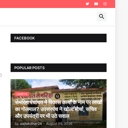
FACEBOOK
POPULAR POSTS
0
UMRIYA
सेमरिहा पंचायत में विकास कार्यों के नाम पर लाखों
का गोलमाल? उपसरपंच ने खोला मोर्चा, सचिव
और उपयंत्री पर भी उठे सवाल
by
aajtakdhar24
-
August 05, 2026