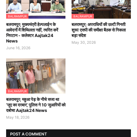
BALRAMPUR
BALRAMPUR
बलरामपुर; मुख्यमंत्री हेल्पलाईन के
बलरामपुर; अपराधियों की उल्टी गिनती
आवेदनों में शिथिलता नहीं, त्वरित करें
शुरू! एसपी की समीक्षा बैठक से निकला
निपटान - कलेक्टर Aajtak24
बड़ा संदेश
News
May 30, 2026
June 16, 2026
BALRAMPUR
बलरामपुर; महुआ पेड़ के नीचे सजा था
‘जुए का दरबार’, पुलिस ने 10 जुआरियों को
दबोचा Aajtak24 News
May 18, 2026
POST A COMMENT