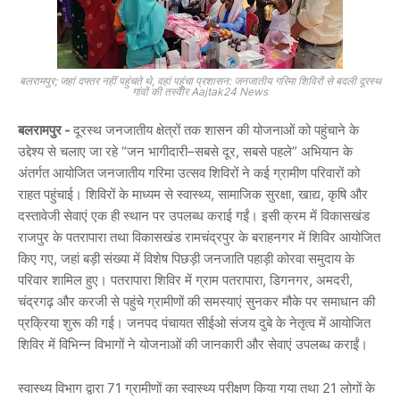
बलरामपुर; जहां दफ्तर नहीं पहुंचते थे, वहां पहुंचा प्रशासन: जनजातीय गरिमा शिविरों से बदली दूरस्थ
गांवों की तस्वीर Aajtak24 News
बलरामपुर -
दूरस्थ जनजातीय क्षेत्रों तक शासन की योजनाओं को पहुंचाने के
उद्देश्य से चलाए जा रहे
“जन भागीदारी–सबसे दूर, सबसे पहले”
अभियान के
अंतर्गत आयोजित जनजातीय गरिमा उत्सव शिविरों ने कई ग्रामीण परिवारों को
राहत पहुंचाई। शिविरों के माध्यम से स्वास्थ्य, सामाजिक सुरक्षा, खाद्य, कृषि और
दस्तावेजी सेवाएं एक ही स्थान पर उपलब्ध कराई गईं। इसी क्रम में विकासखंड
राजपुर के
पतरापारा
तथा विकासखंड रामचंद्रपुर के
बराहनगर
में शिविर आयोजित
किए गए, जहां बड़ी संख्या में विशेष पिछड़ी जनजाति पहाड़ी कोरवा समुदाय के
परिवार शामिल हुए। पतरापारा शिविर में ग्राम पतरापारा, डिगनगर, अमदरी,
चंद्रगढ़ और करजी से पहुंचे ग्रामीणों की समस्याएं सुनकर मौके पर समाधान की
प्रक्रिया शुरू की गई। जनपद पंचायत सीईओ
संजय दुबे
के नेतृत्व में आयोजित
शिविर में विभिन्न विभागों ने योजनाओं की जानकारी और सेवाएं उपलब्ध कराईं।
स्वास्थ्य विभाग द्वारा 71 ग्रामीणों का स्वास्थ्य परीक्षण किया गया तथा 21 लोगों के