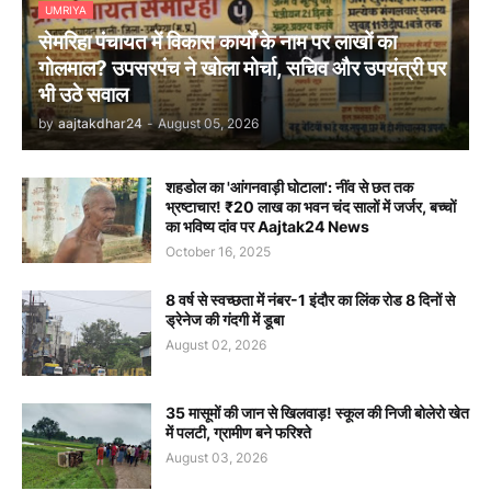
UMRIYA
सेमरिहा पंचायत में विकास कार्यों के नाम पर लाखों का
गोलमाल? उपसरपंच ने खोला मोर्चा, सचिव और उपयंत्री पर
भी उठे सवाल
by
aajtakdhar24
-
August 05, 2026
शहडोल का 'आंगनवाड़ी घोटाला': नींव से छत तक
भ्रष्टाचार! ₹20 लाख का भवन चंद सालों में जर्जर, बच्चों
का भविष्य दांव पर Aajtak24 News
October 16, 2025
8 वर्ष से स्वच्छता में नंबर-1 इंदौर का लिंक रोड 8 दिनों से
ड्रेनेज की गंदगी में डूबा
August 02, 2026
35 मासूमों की जान से खिलवाड़! स्कूल की निजी बोलेरो खेत
में पलटी, ग्रामीण बने फरिश्ते
August 03, 2026