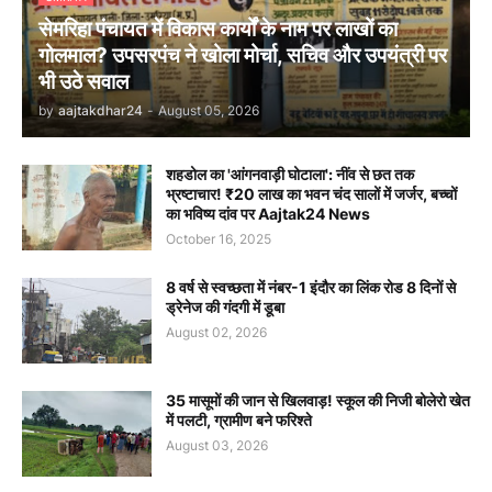
सेमरिहा पंचायत में विकास कार्यों के नाम पर लाखों का
गोलमाल? उपसरपंच ने खोला मोर्चा, सचिव और उपयंत्री पर
भी उठे सवाल
by
aajtakdhar24
-
August 05, 2026
शहडोल का 'आंगनवाड़ी घोटाला': नींव से छत तक
भ्रष्टाचार! ₹20 लाख का भवन चंद सालों में जर्जर, बच्चों
का भविष्य दांव पर Aajtak24 News
October 16, 2025
8 वर्ष से स्वच्छता में नंबर-1 इंदौर का लिंक रोड 8 दिनों से
ड्रेनेज की गंदगी में डूबा
August 02, 2026
35 मासूमों की जान से खिलवाड़! स्कूल की निजी बोलेरो खेत
में पलटी, ग्रामीण बने फरिश्ते
August 03, 2026