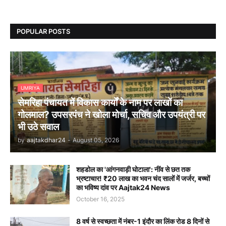
POPULAR POSTS
UMRIYA
सेमरिहा पंचायत में विकास कार्यों के नाम पर लाखों का
गोलमाल? उपसरपंच ने खोला मोर्चा, सचिव और उपयंत्री पर
भी उठे सवाल
by
aajtakdhar24
-
August 05, 2026
शहडोल का 'आंगनवाड़ी घोटाला': नींव से छत तक
भ्रष्टाचार! ₹20 लाख का भवन चंद सालों में जर्जर, बच्चों
का भविष्य दांव पर Aajtak24 News
October 16, 2025
8 वर्ष से स्वच्छता में नंबर-1 इंदौर का लिंक रोड 8 दिनों से