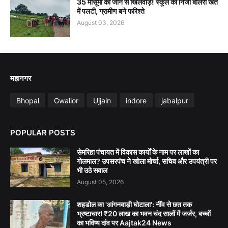
35 मासूमों की जान से खिलवाड़! स्कूल की निजी बोलेरो खेत
में पलटी, ग्रामीण बने फरिश्ते
August 03, 2026
महानगर
Bhopal
Gwalior
Ujjain
indore
jabalpur
POPULAR POSTS
सेमरिहा पंचायत में विकास कार्यों के नाम पर लाखों का
गोलमाल? उपसरपंच ने खोला मोर्चा, सचिव और उपयंत्री पर
भी उठे सवाल
August 05, 2026
शहडोल का 'आंगनवाड़ी घोटाला': नींव से छत तक
भ्रष्टाचार! ₹20 लाख का भवन चंद सालों में जर्जर, बच्चों
का भविष्य दांव पर Aajtak24 News