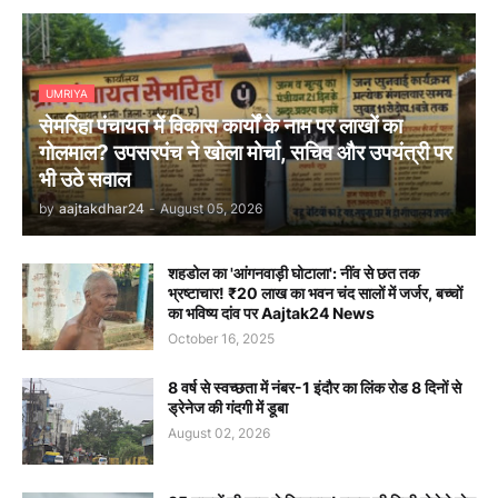
UMRIYA
सेमरिहा पंचायत में विकास कार्यों के नाम पर लाखों का
गोलमाल? उपसरपंच ने खोला मोर्चा, सचिव और उपयंत्री पर
भी उठे सवाल
by
aajtakdhar24
-
August 05, 2026
शहडोल का 'आंगनवाड़ी घोटाला': नींव से छत तक
भ्रष्टाचार! ₹20 लाख का भवन चंद सालों में जर्जर, बच्चों
का भविष्य दांव पर Aajtak24 News
October 16, 2025
8 वर्ष से स्वच्छता में नंबर-1 इंदौर का लिंक रोड 8 दिनों से
ड्रेनेज की गंदगी में डूबा
August 02, 2026