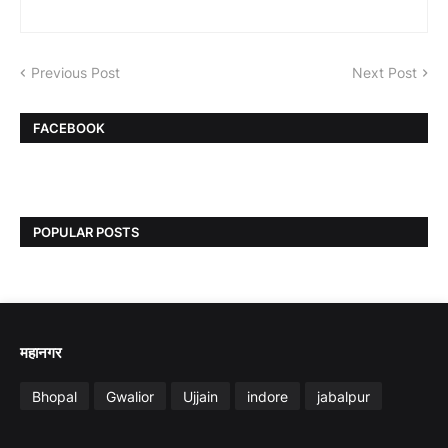
Previous Post
Next Post
FACEBOOK
POPULAR POSTS
महानगर
Bhopal
Gwalior
Ujjain
indore
jabalpur