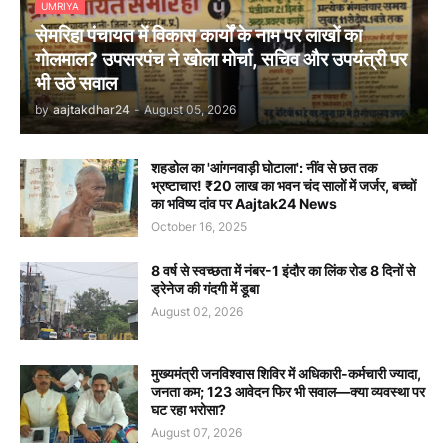
UMRIYA
सेमरिहा पंचायत में विकास कार्यों के नाम पर लाखों का
गोलमाल? उपसरपंच ने खोला मोर्चा, सचिव और उपयंत्री पर
भी उठे सवाल
by
aajtakdhar24
-
August 05, 2026
शहडोल का 'आंगनवाड़ी घोटाला': नींव से छत तक
भ्रष्टाचार! ₹20 लाख का भवन चंद सालों में जर्जर, बच्चों
का भविष्य दांव पर Aajtak24 News
October 16, 2025
8 वर्ष से स्वच्छता में नंबर-1 इंदौर का लिंक रोड 8 दिनों से
ड्रेनेज की गंदगी में डूबा
August 02, 2026
मुख्यमंत्री जनविश्वास शिविर में अधिकारी-कर्मचारी ज्यादा,
जनता कम; 123 आवेदन फिर भी सवाल—क्या व्यवस्था पर
घट रहा भरोसा?
August 07, 2026