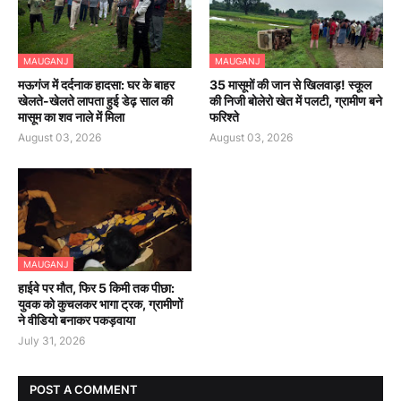
MAUGANJ
MAUGANJ
मऊगंज में दर्दनाक हादसा: घर के बाहर
35 मासूमों की जान से खिलवाड़! स्कूल
खेलते-खेलते लापता हुई डेढ़ साल की
की निजी बोलेरो खेत में पलटी, ग्रामीण बने
मासूम का शव नाले में मिला
फरिश्ते
August 03, 2026
August 03, 2026
MAUGANJ
हाईवे पर मौत, फिर 5 किमी तक पीछा:
युवक को कुचलकर भागा ट्रक, ग्रामीणों
ने वीडियो बनाकर पकड़वाया
July 31, 2026
POST A COMMENT